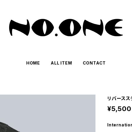
HOME
ALL ITEM
CONTACT
リバースステ
¥5,500
Internatio