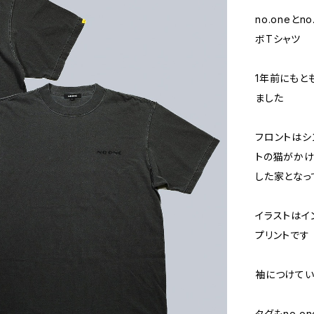
no.oneと
ボTシャツ
1年前にもと
ました
フロントはシ
トの猫がかけ
した家となっ
イラストはイ
プリントです
袖につけている
タグもno.on